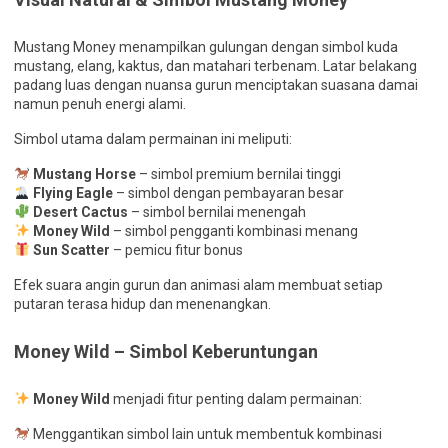
Mustang Money menampilkan gulungan dengan simbol kuda
mustang, elang, kaktus, dan matahari terbenam. Latar belakang
padang luas dengan nuansa gurun menciptakan suasana damai
namun penuh energi alami.
Simbol utama dalam permainan ini meliputi:
Mustang Horse
– simbol premium bernilai tinggi
Flying Eagle
– simbol dengan pembayaran besar
Desert Cactus
– simbol bernilai menengah
Money Wild
– simbol pengganti kombinasi menang
Sun Scatter
– pemicu fitur bonus
Efek suara angin gurun dan animasi alam membuat setiap
putaran terasa hidup dan menenangkan.
Money Wild – Simbol Keberuntungan
Money Wild
menjadi fitur penting dalam permainan:
Menggantikan simbol lain untuk membentuk kombinasi