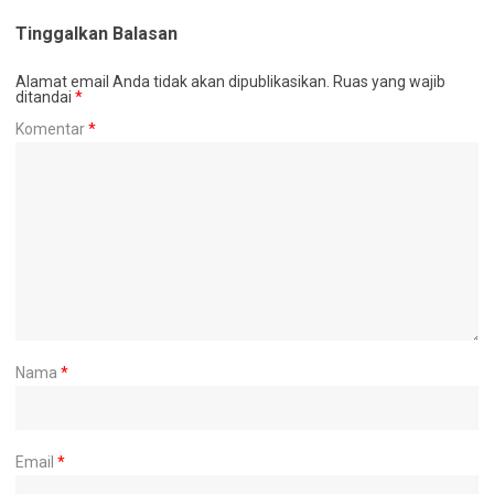
Tinggalkan Balasan
Alamat email Anda tidak akan dipublikasikan.
Ruas yang wajib
ditandai
*
Komentar
*
Nama
*
Email
*