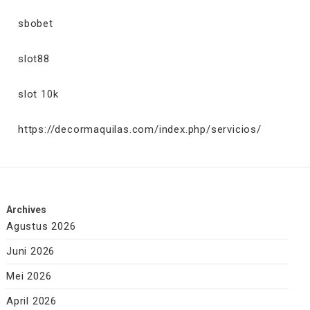
sbobet
slot88
slot 10k
https://decormaquilas.com/index.php/servicios/
Archives
Agustus 2026
Juni 2026
Mei 2026
April 2026