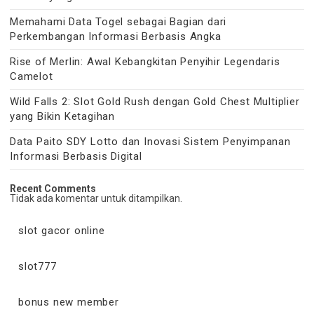
Memahami Data Togel sebagai Bagian dari
Perkembangan Informasi Berbasis Angka
Rise of Merlin: Awal Kebangkitan Penyihir Legendaris
Camelot
Wild Falls 2: Slot Gold Rush dengan Gold Chest Multiplier
yang Bikin Ketagihan
Data Paito SDY Lotto dan Inovasi Sistem Penyimpanan
Informasi Berbasis Digital
Recent Comments
Tidak ada komentar untuk ditampilkan.
slot gacor online
slot777
bonus new member