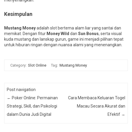
Kesimpulan
Mustang Money
adalah slot bertema alam liar yang santai dan
memikat. Dengan fitur
Money Wild
dan
Sun Bonus
, serta visual
kuda mustang dan lanskap gurun, game ini menjadi pilihan tepat
untuk hiburan ringan dengan nuansa alami yang menenangkan.
Category:
Slot Online
Tag:
Mustang Money
Post navigation
←
Poker Online: Permainan
Cara Membaca Keluaran Togel
Strategi, Skill, dan Psikologi
Macau Secara Akurat dan
dalam Dunia Judi Digital
Efektif
→