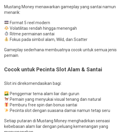
Mustang Money menawarkan gameplay yang santai namun
menarik:
Format 5 reel modern
Volatilitas rendah hingga menengah
Ritme permainan santai
Fokus pada simbol alam, Wild, dan Scatter
Gameplay sederhana membuatnya cocok untuk semua jenis
pemain.
Cocok untuk Pecinta Slot Alam & Santai
Slot ini direkomendasikan bagi:
Penggemar tema alam liar dan gurun
Pemain yang menyukai visual tenang dan natural
Pemburu free spin dan bonus santai
Pecinta slot dengan suasana damai namun tetap seru
Setiap putaran di Mustang Money menghadirkan sensasi
kebebasan alam liar dengan peluang kemenangan yang
menyenangkan.