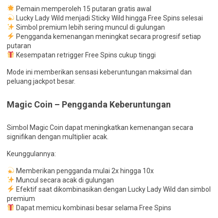
Pemain memperoleh 15 putaran gratis awal
Lucky Lady Wild menjadi Sticky Wild hingga Free Spins selesai
Simbol premium lebih sering muncul di gulungan
Pengganda kemenangan meningkat secara progresif setiap
putaran
Kesempatan retrigger Free Spins cukup tinggi
Mode ini memberikan sensasi keberuntungan maksimal dan
peluang jackpot besar.
Magic Coin – Pengganda Keberuntungan
Simbol Magic Coin dapat meningkatkan kemenangan secara
signifikan dengan multiplier acak.
Keunggulannya:
Memberikan pengganda mulai 2x hingga 10x
Muncul secara acak di gulungan
Efektif saat dikombinasikan dengan Lucky Lady Wild dan simbol
premium
Dapat memicu kombinasi besar selama Free Spins