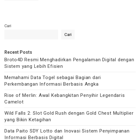
Cari
Cari
Recent Posts
Broto4D Resmi Menghadirkan Pengalaman Digital dengan
Sistem yang Lebih Efisien
Memahami Data Togel sebagai Bagian dari
Perkembangan Informasi Berbasis Angka
Rise of Merlin: Awal Kebangkitan Penyihir Legendaris
Camelot
Wild Falls 2: Slot Gold Rush dengan Gold Chest Multiplier
yang Bikin Ketagihan
Data Paito SDY Lotto dan Inovasi Sistem Penyimpanan
Informasi Berbasis Digital