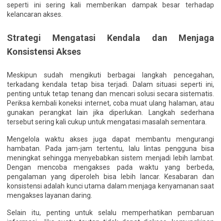
seperti ini sering kali memberikan dampak besar terhadap
kelancaran akses.
Strategi Mengatasi Kendala dan Menjaga
Konsistensi Akses
Meskipun sudah mengikuti berbagai langkah pencegahan,
terkadang kendala tetap bisa terjadi. Dalam situasi seperti ini,
penting untuk tetap tenang dan mencari solusi secara sistematis.
Periksa kembali koneksi internet, coba muat ulang halaman, atau
gunakan perangkat lain jika diperlukan. Langkah sederhana
tersebut sering kali cukup untuk mengatasi masalah sementara.
Mengelola waktu akses juga dapat membantu mengurangi
hambatan. Pada jam-jam tertentu, lalu lintas pengguna bisa
meningkat sehingga menyebabkan sistem menjadi lebih lambat.
Dengan mencoba mengakses pada waktu yang berbeda,
pengalaman yang diperoleh bisa lebih lancar. Kesabaran dan
konsistensi adalah kunci utama dalam menjaga kenyamanan saat
mengakses layanan daring.
Selain itu, penting untuk selalu memperhatikan pembaruan