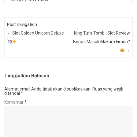
Post navigation
←
Slot Golden Unicorn Deluxe
King Tut’s Tomb : Slot Review
Berani Masuk Makam Firaun?
→
Tinggalkan Balasan
Alamat email Anda tidak akan dipublikasikan.
Ruas yang wajib
ditandai
*
Komentar
*