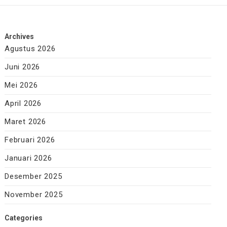
Archives
Agustus 2026
Juni 2026
Mei 2026
April 2026
Maret 2026
Februari 2026
Januari 2026
Desember 2025
November 2025
Categories